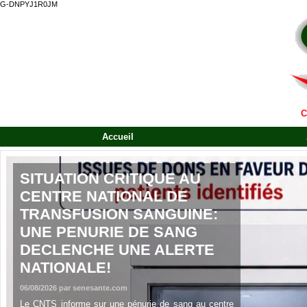
G-DNPYJ1R0JM
C
Accueil
SITUATION CRITIQUE AU
CENTRE NATIONAL DE
TRANSFUSION SANGUINE:
UNE PENURIE DE SANG
DECLENCHE UNE ALERTE
NATIONALE!
06/08/2026
par senesante.com
Le CNTS informe sur une pénurie de sang au centre