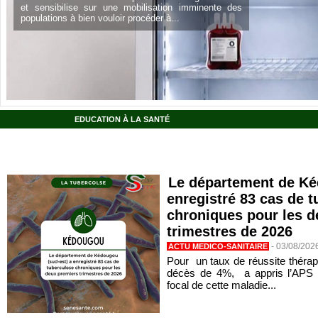
et sensibilise sur une mobilisation imminente des
populations à bien vouloir procéder à...
EDUCATION À LA SANTÉ
Le département de Ké
enregistré 83 cas de 
chroniques pour les d
trimestres de 2026
-
03/08/202
ACTU MEDICO-SANITAIRE
Pour un taux de réussite thérap
décès de 4%, a appris l’APS 
focal de cette maladie...