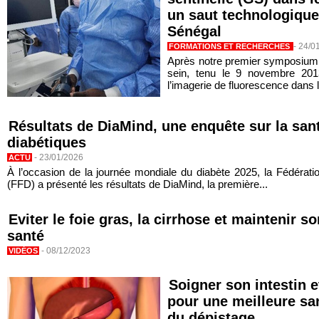
un saut technologique
Sénégal
-
24/0
FORMATIONS ET RECHERCHES
Après notre premier symposium
sein, tenu le 9 novembre 2013
l’imagerie de fluorescence dans l
Résultats de DiaMind, une enquête sur la san
diabétiques
-
23/01/2026
ACTU
À l’occasion de la journée mondiale du diabète 2025, la Fédérat
(FFD) a présenté les résultats de DiaMind, la première...
Eviter le foie gras, la cirrhose et maintenir s
santé
-
08/12/2023
VIDÉOS
Soigner son intestin 
pour une meilleure sa
du dépistage