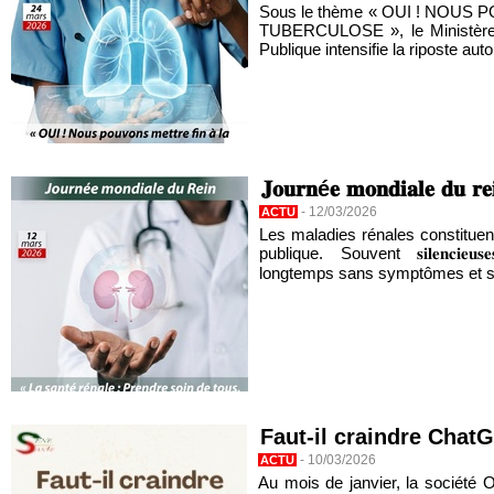
Sous le thème « OUI ! NOUS
TUBERCULOSE », le Ministère 
Publique intensifie la riposte auto
𝐉𝐨𝐮𝐫𝐧é𝐞 𝐦𝐨𝐧𝐝𝐢𝐚𝐥𝐞 𝐝𝐮 𝐫𝐞
-
12/03/2026
ACTU
Les maladies rénales constituen
publique. Souvent 𝐬𝐢𝐥𝐞𝐧𝐜𝐢𝐞
longtemps sans symptômes et so
Faut-il craindre Chat
-
10/03/2026
ACTU
Au mois de janvier, la société 