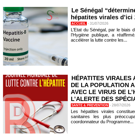
Le Sénégal “déterminé
hépatites virales d’ici 
-
31/07/2026
ACCUEIL
L’Etat du Sénégal, par le biais 
l’Hygiène publique, a réaffir
accélérer la lutte contre les...
HÉPATITES VIRALES 
DE LA POPULATION A
AVEC LE VIRUS DE L’
L’ALERTE DES SPÉCI
-
28/07/2026
SANTE & PREVENTION
Les hépatites virales constitue
sanitaires les plus préoccu
coordonnateur du Programme...