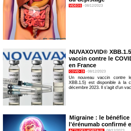
-
08/12/2023
VIDÉOS
NUVAXOVID® XBB.1.5 
vaccin contre le COVI
en France
-
08/12/2023
COVID-19
Un nouveau vaccin contre l
XBB.1.5) est disponible à la
décembre 2023. Il s’agit d’un vac
Migraine : le bénéfic
l'érénumab confirmé en
-
08/12/2023
ACTU DES HOPITAUX