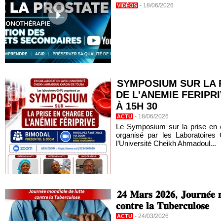
-
18/06/2026
VIDÉOS
SYMPOSIUM SUR LA 
DE L'ANEMIE FERIPRI
À 15H 30
-
18/06/2026
ACTU
Le Symposium sur la prise en ch
organisé par les Laboratoires
l’Université Cheikh Ahmadoul...
𝟐𝟒 𝐌𝐚𝐫𝐬 𝟐𝟎𝟐𝟔, 𝐉𝐨𝐮𝐫𝐧𝐞́𝐞 𝐦
𝐜𝐨𝐧𝐭𝐫𝐞 𝐥𝐚 𝐓𝐮𝐛𝐞𝐫𝐜𝐮𝐥𝐨𝐬𝐞
-
24/03/2026
ACTU