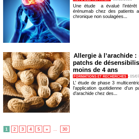
Une étude a évalué l’intérêt
érénumab chez des patients ad
chronique non soulagées...
Allergie à l’arachide :
patchs de désensibilis
moins de 4 ans
-
05/0
FORMATIONS ET RECHERCHES
L’ étude de phase 3 multicen
l’application quotidienne d’un 
d’arachide chez des...
1
2
3
4
5
»
...
30