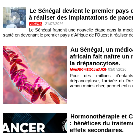
Le Sénégal devient le premier pays d
à réaliser des implantations de pac
-
21/07/2026
VIDÉOS
Le Sénégal franchit une nouvelle étape dans la mod
santé en devenant le premier pays d’Afrique de l’Ouest à réaliser de
Au Sénégal, un médic
africain fait naître un
la drépanocytose.
-
03/07/2026
ACTU DES HOPITAUX
Pour des millions d'enfant
drépanocytose, l'arrivée du Dre
vendu moins cher, permet enfin u
Hormonothérapie et Ca
: bénéfices du traitem
effets secondaires.