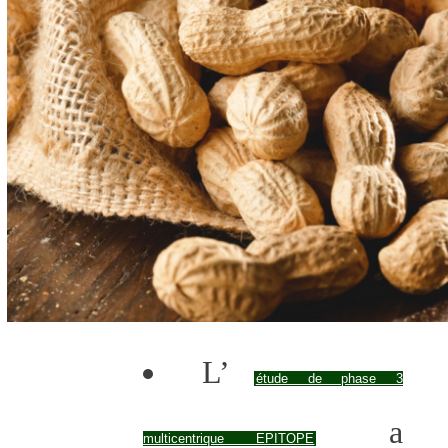
L’
étude de phase 3
a
multicentrique EPITOPE