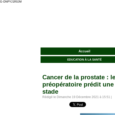
G-DNPYJ1R0JM
Accueil
EDUCATION À LA SANTÉ
Cancer de la prostate :
préopératoire prédit une
stade
Rédigé le Dimanche 19 Décembre 2021 à 15:51 |