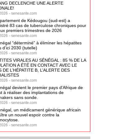
ANG DECLENCHE UNE ALERTE
ONALE!
2026
-
senesante.com
partement de Kédougou (sud-est) a
istré 83 cas de tuberculose chroniques pour
eux premiers trimestres de 2026
2026
-
senesante.com
négal “déterminé” à éliminer les hépatites
s d’ici 2030 (tutelle)
2026
-
senesante.com
TITES VIRALES AU SÉNÉGAL : 85 % DE LA
LATION A ÉTÉ EN CONTACT AVEC LE
 DE L’HÉPATITE B, L’ALERTE DES
IALISTES
2026
-
senesante.com
négal devient le premier pays d'Afrique de
t à réaliser des implantations de
akers sans sonde.
2026
-
senesante.com
négal, un médicament générique africain
aître un nouvel espoir contre la
nocytose.
2026
-
senesante.com