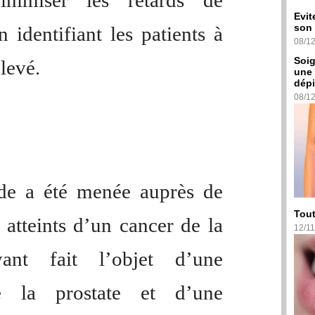
nimiser les retards de
Evit
son 
n identifiant les patients à
08/1
Soig
levé.
une 
dépi
08/1
de a été menée auprès de
Tout
 atteints d’un cancer de la
12/11
yant fait l’objet d’une
la prostate et d’une