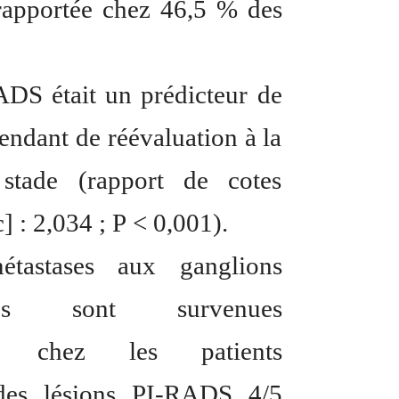
 rapportée chez 46,5 % des
DS était un prédicteur de
endant de réévaluation à la
stade (rapport de cotes
] : 2,034 ; P < 0,001).
tastases aux ganglions
ques sont survenues
nt chez les patients
 des lésions PI-RADS 4/5