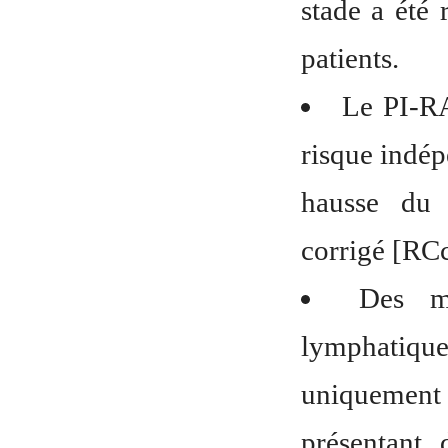
stade a été
patients.
Le PI-RA
risque indép
hausse du 
corrigé [RCc
Des mé
lymphati
uniqueme
présentant