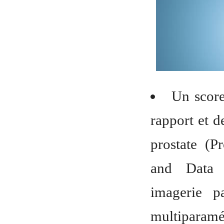
Un score
rapport et d
prostate (P
and Data 
imagerie p
multipa