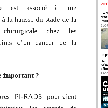
VID
oire est associé à une
Le S
d'Af
 à la hausse du stade de la
impl
21/0
 chirurgicale chez les
teints d’un cancer de la
de p
Horm
béné
effe
e important ?
18/0
ores PI‐RADS pourraient