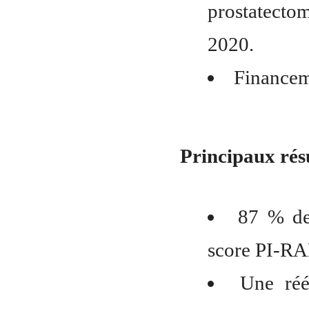
prostatecto
2020.
Financem
Principaux rés
87 % des
score PI-RA
Une réé