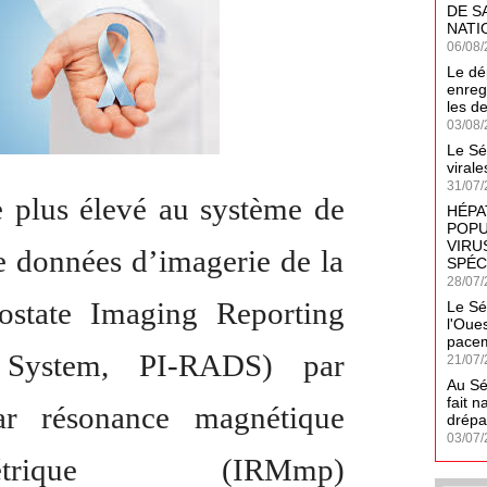
DE S
NATI
06/08/
Le dé
enreg
les d
03/08/
Le Sé
virale
31/07/
 plus élevé au système de
HÉPA
POPU
VIRUS
e données d’imagerie de la
SPÉC
28/07/
rostate Imaging Reporting
Le Sé
l'Oues
pacem
System, PI-RADS) par
21/07/
Au Sé
fait n
ar résonance magnétique
drépa
03/07/
ramétrique (IRMmp)