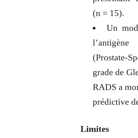
(n = 15).
Un modèl
l’antigène
(Prostate-S
grade de Gle
RADS a mont
prédictive d
Limites