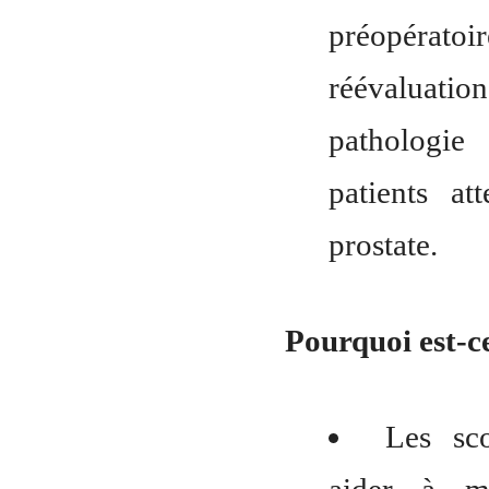
préopérat
réévaluation
pathologie
patients at
prostate.
Pourquoi est-c
Les sc