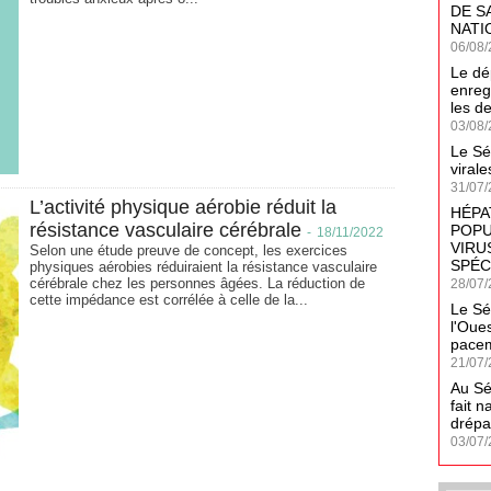
DE S
NATI
06/08/
Le dé
enreg
les d
03/08/
Le Sé
virale
31/07/
L’activité physique aérobie réduit la
HÉPA
résistance vasculaire cérébrale
POPU
-
18/11/2022
VIRUS
Selon une étude preuve de concept, les exercices
SPÉC
physiques aérobies réduiraient la résistance vasculaire
cérébrale chez les personnes âgées. La réduction de
28/07/
cette impédance est corrélée à celle de la...
Le Sé
l'Oues
pacem
21/07/
Au Sé
fait n
drépa
03/07/