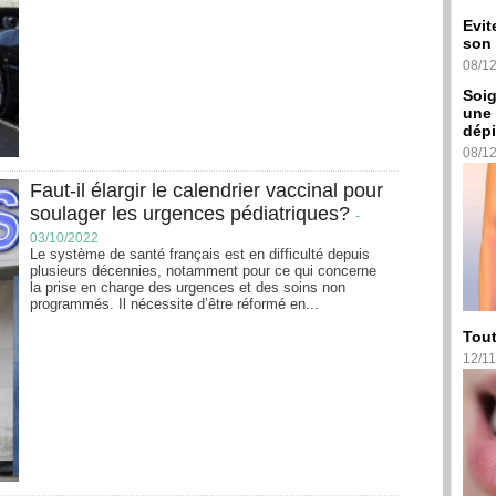
Evit
son 
08/1
Soig
une 
dépi
08/1
Faut-il élargir le calendrier vaccinal pour
soulager les urgences pédiatriques?
-
03/10/2022
Le système de santé français est en difficulté depuis
plusieurs décennies, notamment pour ce qui concerne
la prise en charge des urgences et des soins non
programmés. Il nécessite d’être réformé en...
Tout
12/11