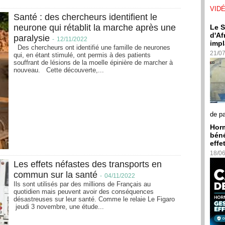
VID
Santé : des chercheurs identifient le
neurone qui rétablit la marche après une
Le S
d'Af
paralysie
-
12/11/2022
impl
Des chercheurs ont identifié une famille de neurones
21/0
qui, en étant stimulé, ont permis à des patients
souffrant de lésions de la moelle épinière de marcher à
nouveau. Cette découverte,...
de p
Horm
béné
effe
18/0
Les effets néfastes des transports en
commun sur la santé
-
04/11/2022
Ils sont utilisés par des millions de Français au
quotidien mais peuvent avoir des conséquences
désastreuses sur leur santé. Comme le relaie Le Figaro
jeudi 3 novembre, une étude...