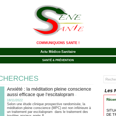
COMMUNIQUONS SANTE !
Actu Médico-Sanitaire
SANTÉ & PRÉVENTION
ECHERCHES
Anxiété : la méditation pleine conscience
Les 
aussi efficace que l’escitalopram
-
Récen
18/11/2022
Selon une étude clinique prospective randomisée, la
méditation pleine conscience (MPC) est non inférieure à
SITU
un traitement par escitalopram dans le traitement des
DE T
troubles anxieux après 8...