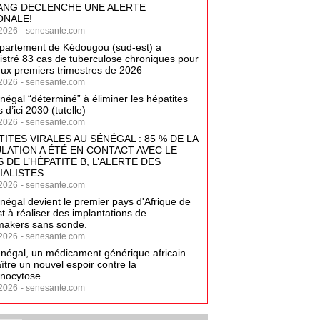
ANG DECLENCHE UNE ALERTE
ONALE!
2026
-
senesante.com
partement de Kédougou (sud-est) a
istré 83 cas de tuberculose chroniques pour
eux premiers trimestres de 2026
2026
-
senesante.com
négal “déterminé” à éliminer les hépatites
s d’ici 2030 (tutelle)
2026
-
senesante.com
TITES VIRALES AU SÉNÉGAL : 85 % DE LA
LATION A ÉTÉ EN CONTACT AVEC LE
 DE L’HÉPATITE B, L’ALERTE DES
IALISTES
2026
-
senesante.com
négal devient le premier pays d'Afrique de
t à réaliser des implantations de
akers sans sonde.
2026
-
senesante.com
négal, un médicament générique africain
aître un nouvel espoir contre la
nocytose.
2026
-
senesante.com