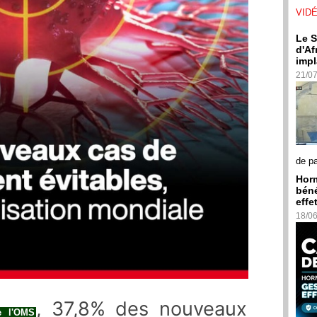
VID
Le S
d'Af
impl
21/0
de p
Horm
béné
effe
18/0
, 37,8% des nouveaux
e l'OMS