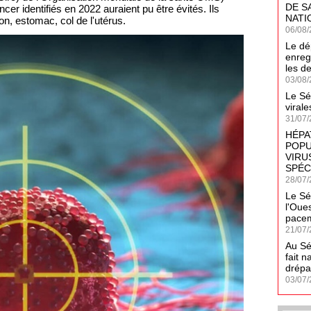
DE S
r identifiés en 2022 auraient pu être évités. Ils
NATI
n, estomac, col de l'utérus.
06/08/
Le dé
enreg
les d
03/08/
Le Sé
virale
31/07/
HÉPA
POPU
VIRUS
SPÉC
28/07/
Le Sé
l'Oues
pacem
21/07/
Au Sé
fait n
drépa
03/07/