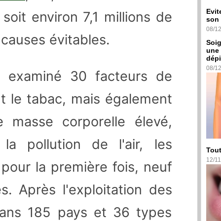
Evit
oit environ 7,1 millions de
son 
08/1
 causes évitables.
Soig
une 
dépi
08/1
nt examiné 30 facteurs de
nt le tabac, mais également
de masse corporelle élevé,
, la pollution de l'air, les
Tout
12/11
, pour la première fois, neuf
s. Après l'exploitation des
dans 185 pays et 36 types