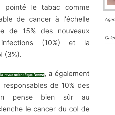
 a pointé le tabac comme
able de cancer à l'échelle
Agen
ble de 15% des nouveaux
Galer
nfections (10%) et la
l (3%).
, a également
la revue scientifique
Nature
ons responsables de 10% des
On pense bien sûr au
clenche le cancer du col de