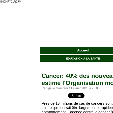
G-DNPYJ1R0JM
Accueil
EDUCATION À LA SANTÉ
Cancer: 40% des nouveau
estime l'Organisation mo
Rédigé le Mercredi 4 Février 2026 à 20:00 |
Près de 19 millions de cas de cancers son
chiffre qui pourrait être largement et rapide
comportement. L’agence contre le cancer (C