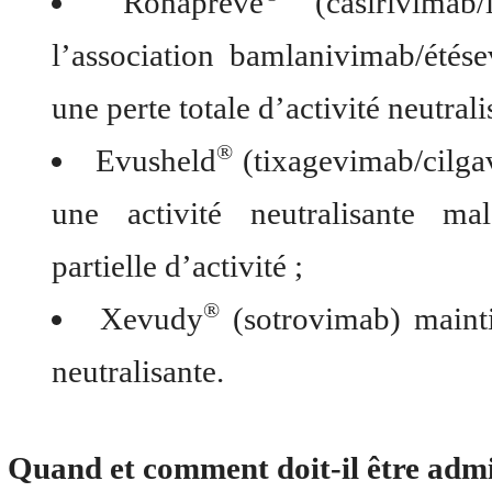
Ronapreve
(casirivimab/
l’association bamlanivimab/étés
une perte totale d’activité neutrali
®
Evusheld
(tixagevimab/cilga
une activité neutralisante ma
partielle d’activité ;
®
Xevudy
(sotrovimab) mainti
neutralisante.
Quand et comment doit-il être admi