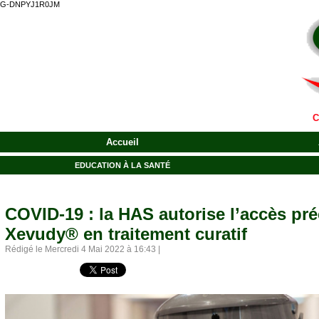
G-DNPYJ1R0JM
C
Accueil
EDUCATION À LA SANTÉ
COVID-19 : la HAS autorise l’accès pr
Xevudy® en traitement curatif
Rédigé le Mercredi 4 Mai 2022 à 16:43 |